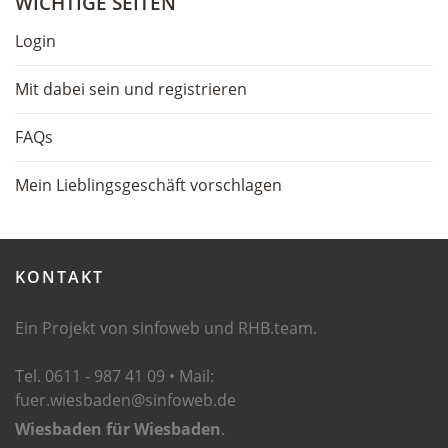
WICHTIGE
SEITEN
Login
Mit dabei sein und registrieren
FAQs
Mein Lieblingsgeschäft vorschlagen
KONTAKT
Ein Projekt von sinfoweb und RHB.team.
Tel. 0611 - 987 41 09 • Mail:
fuer.wiesbaden@sinfoweb.de
Wiesbaden für Wiesbaden
.