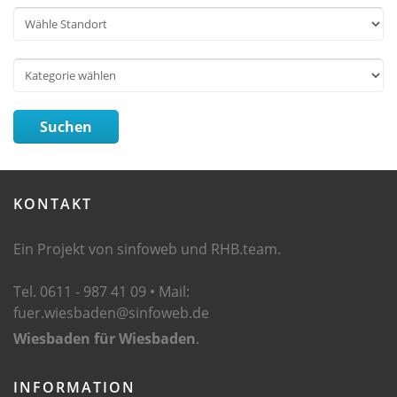
Suchen
KONTAKT
Ein Projekt von sinfoweb und RHB.team.
Tel. 0611 - 987 41 09 • Mail:
fuer.wiesbaden@sinfoweb.de
Wiesbaden für Wiesbaden
.
INFORMATION